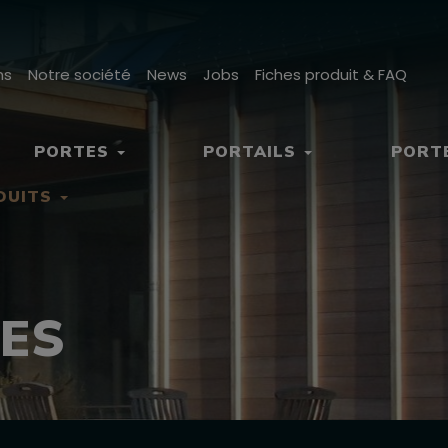
ns
Notre société
News
Jobs
Fiches produit & FAQ
PORTES
PORTAILS
PORT
DUITS
ES