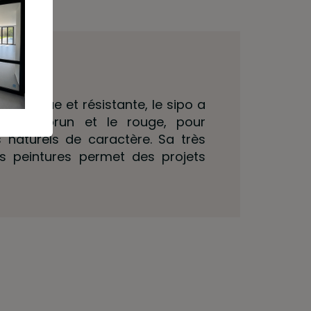
oustique et résistante, le sipo a
ntre le brun et le rouge, pour
 naturels de caractère. Sa très
s peintures permet des projets