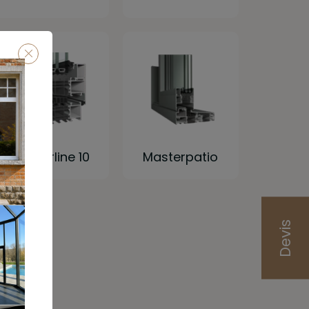
Masterline 10
Masterpatio
Devis