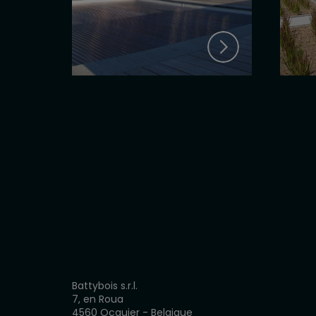
Battybois s.r.l.
7, en Roua
4560 Ocquier - Belgique