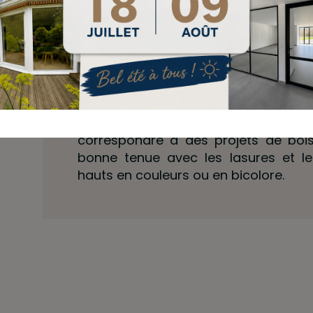
Hi-Finity
Sipo Sapeli
Essence de bois dense, résolument ac
des teintes naturelles oscillant e
correspondre à des projets de bois
bonne tenue avec les lasures et le
hauts en couleurs ou en bicolore.