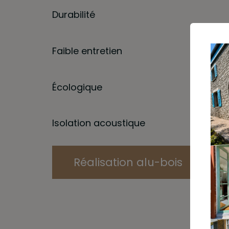
Durabilité
Faible entretien
Écologique
Isolation acoustique
Réalisation alu-bois