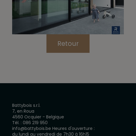
Retour
Battybois s.r.l.
7, en Roua
4560 Ocquier - Belgique
Tél. :
086 219 950
info@battybois.be
Heures d'ouverture :
du lundi au vendredi de 7h30 à 16h15