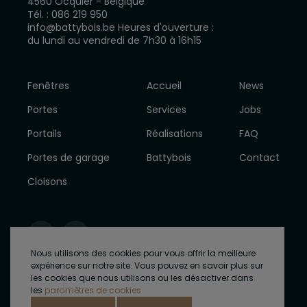
4560 Ocquier - Belgique
Tél. :
086 219 950
info@battybois.be
Heures d'ouverture :
du lundi au vendredi de 7h30 à 16h15
Fenêtres
Accueil
News
Portes
Services
Jobs
Portails
Réalisations
FAQ
Portes de garage
Battybois
Contact
Cloisons
Nous utilisons des cookies pour vous offrir la meilleure
expérience sur notre site. Vous pouvez en savoir plus sur
les cookies que nous utilisons ou les désactiver dans
Copyright © Battybois Tous droits reservés
|
Vie privée
|
les
paramètres de cookies
Conditions d'utilisation