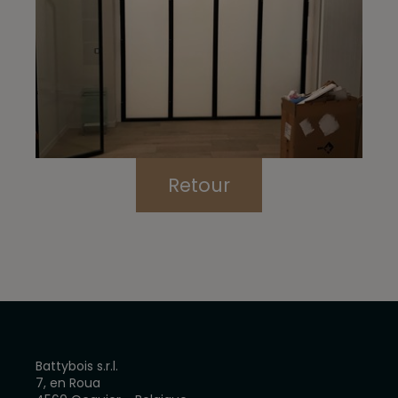
Retour
Battybois s.r.l.
7, en Roua