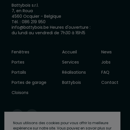
Battybois s.r.l.
7, en Roua
4560 Ocquier - Belgique
Tél. :
086 219 950
info@battybois.be
Heures d'ouverture :
du lundi au vendredi de 7h30 à 16h15
Fenêtres
Accueil
News
Portes
Services
Jobs
Portails
Réalisations
FAQ
Portes de garage
Battybois
Contact
Cloisons
Nous utilisons des cookies pour vous offrir la meilleure
expérience sur notre site. Vous pouvez en savoir plus sur