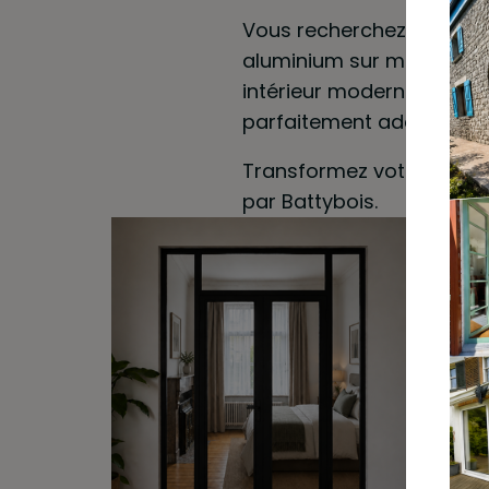
Vous recherchez une entr
aluminium sur mesure ? 
intérieur modernes et élé
parfaitement adaptées à
Transformez votre intérie
par Battybois.