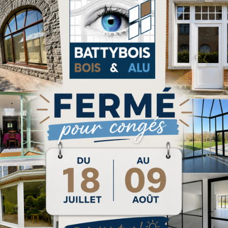
eprise spécialisée dans la création de menuiseries
Battybois met son savoir-faire au service de vos
gants. Nous réalisons des menuiseries intérieures 
 votre habitation, votre commerce ou vos bureaux
ur avec des menuiseries élégantes, fonctionnelles