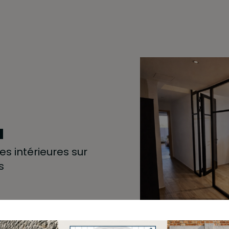
u
s intérieures sur
s