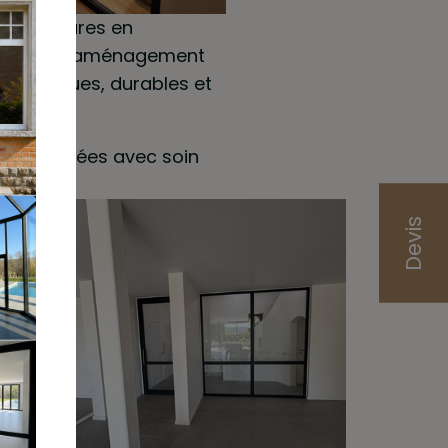
 intérieures en
 projets d’aménagement
esthétiques, durables et
.
 et réalisées avec soin
Devis