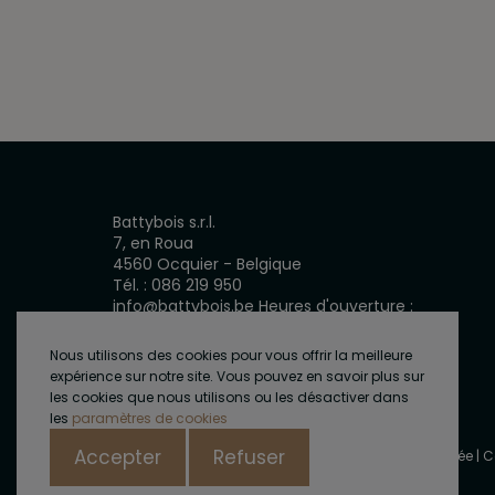
Battybois s.r.l.
7, en Roua
4560 Ocquier - Belgique
Tél. :
086 219 950
info@battybois.be
Heures d'ouverture :
du lundi au vendredi de 7h30 à 16h15
Nous utilisons des cookies pour vous offrir la meilleure
expérience sur notre site. Vous pouvez en savoir plus sur
les cookies que nous utilisons ou les désactiver dans
les
paramètres de cookies
Accepter
Refuser
Copyright © Battybois Tous droits reservés
|
Vie privée
|
C