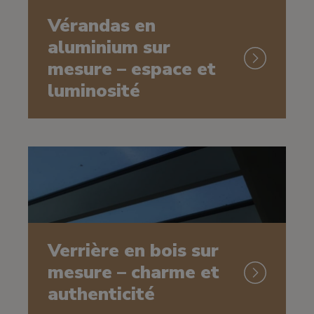
Vérandas en
aluminium sur
mesure – espace et
luminosité
Verrière en bois sur
mesure – charme et
authenticité