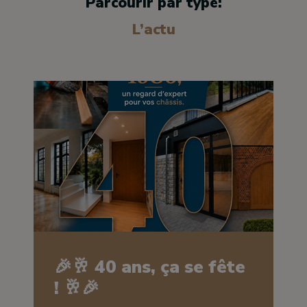
Parcourir par type:
L’actu
🎉🥂 40 ans, ça se fête
! 🥂🎉