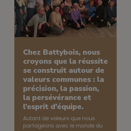
Chez Battybois, nous
croyons que la réussite
se construit autour de
valeurs communes : la
précision, la passion,
la persévérance et
l’esprit d’équipe.
Autant de valeurs que nous
partageons avec le monde du