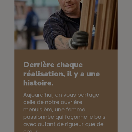
Derrière chaque
réalisation, il y a une
histoire.
Aujourd’hui, on vous partage
celle de notre ouvrière
menuisière, une femme
passionnée qui façonne le bois
avec autant de rigueur que de
cœur.