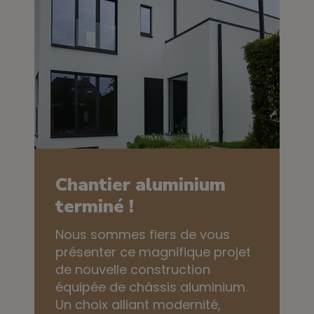
Chantier aluminium
terminé !
Nous sommes fiers de vous
présenter ce magnifique projet
de nouvelle construction
équipée de châssis aluminium.
Un choix alliant modernité,